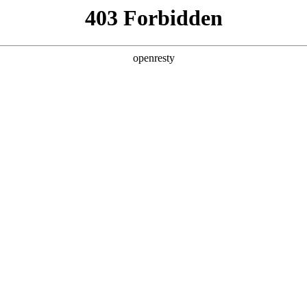
产品及服务
行业解决方案
合作伙伴
投资者关系
来旗舰厅问学
智算基础设施
算力调度加速